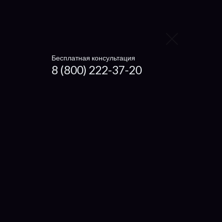
Getac
Настройка ноутбуков
Ремонт нетбуков и ультрабуков
Бесплатная консультация
8 (800) 222-37-20
Установка драйверов
Что отремонтировать
Экран
Кулер
Корпус
Клавиатуру
Аккумулятор
Мультиконтроллер