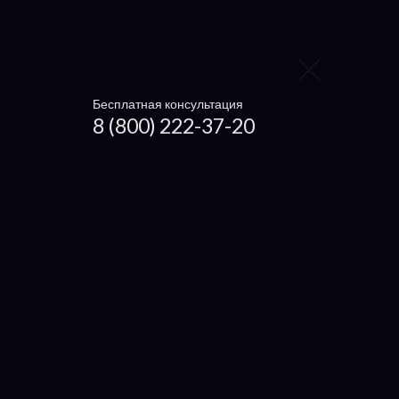
Блока питания
Видеокарту
Контроллер жёсткого диска
Бесплатная консультация
8 (800) 222-37-20
Заменить видеокарту
Заменить процессор
Заменить жесткий диск
Заменить вентилятор
Ноутбуки
Чистка ноутбука
Getac
Dexp