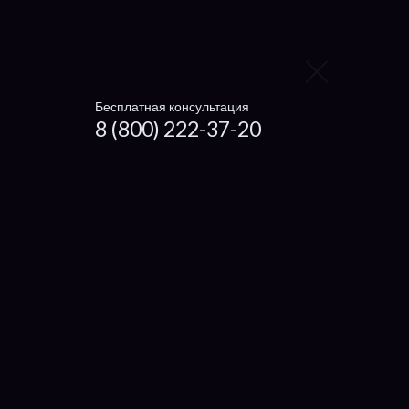
Заменить видеокарту
Заменить процессор
Заменить жесткий диск
Бесплатная консультация
8 (800) 222-37-20
Заменить вентилятор
Ноутбуки
Чистка ноутбука
Getac
Dexp
Microsoft
Haier
Xiaomi