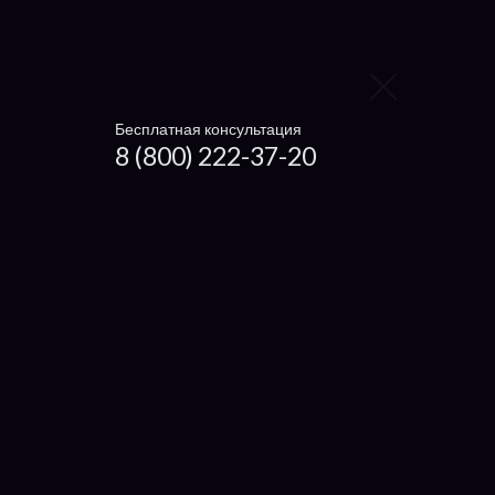
Panasonic
Toshiba
Sony
Бесплатная консультация
8 (800) 222-37-20
MSI
Fujitsu
Dell
Lenovo
Acer
Asus
Samsung
3Q