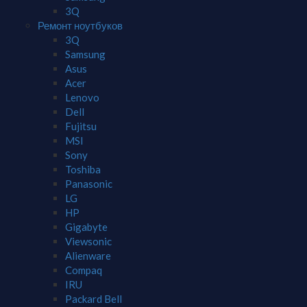
3Q
Ремонт ноутбуков
3Q
Samsung
Asus
Acer
Lenovo
Dell
Fujitsu
MSI
Sony
Toshiba
Panasonic
LG
HP
Gigabyte
Viewsonic
Alienware
Compaq
IRU
Packard Bell