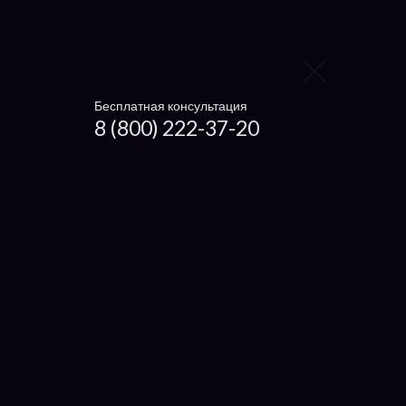
Panasonic
Toshiba
Sony
Бесплатная консультация
MSI
8 (800) 222-37-20
Fujitsu
Dell
Lenovo
Acer
Asus
Samsung
3Q