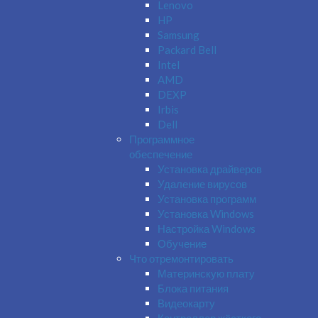
Lenovo
HP
Samsung
Packard Bell
Intel
AMD
DEXP
Irbis
Dell
Программное
обеспечение
Установка драйверов
Удаление вирусов
Установка программ
Установка Windows
Настройка Windows
Обучение
Что отремонтировать
Материнскую плату
Блока питания
Видеокарту