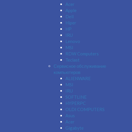
Acer
Apple
Dell
Hiper
HP
IRU
Lenovo
MSI
RDW Computers
Teclast
Сервисное обслуживание
компьютеров
ALIENWARE
MSI
IRU
SOFTLINE
HYPERPC
OLDI COMPUTERS
Asus
Acer
Gigabyte