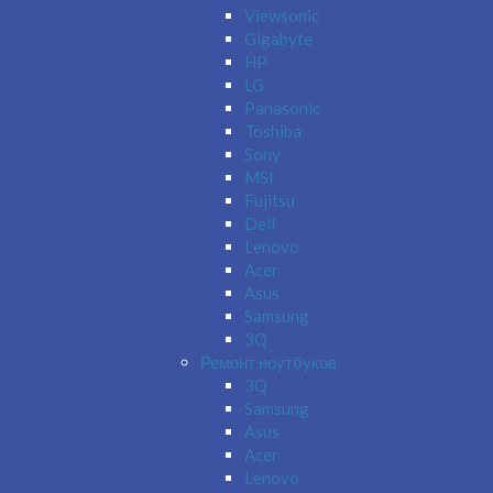
Viewsonic
Gigabyte
HP
LG
Panasonic
Toshiba
Sony
MSI
Fujitsu
Dell
Lenovo
Acer
Asus
Samsung
3Q
Ремонт ноутбуков
3Q
Samsung
Asus
Acer
Lenovo