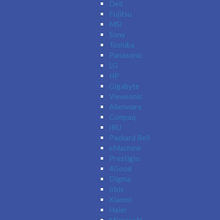
Dell
Fujitsu
MSI
Sony
Toshiba
Panasonic
LG
HP
Gigabyte
Viewsonic
Alienware
Compaq
IRU
Packard Bell
eMachine
Prestigio
4Good
Digma
Irbis
Xiaomi
Haier