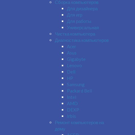
Сборка компьютеров
Для дизайнера
Для игр
Для работы
Универсальная
Чистка компьютера
Диагностика компьютеров
Acer
Asus
Gigabyte
Lenovo
Dell
HP
Samsung
Packard Bell
Intel
AMD
DEXP
Irbis
Ремонт компьютеров на
дому