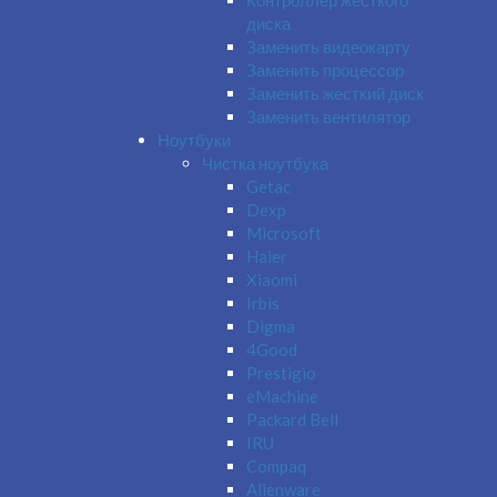
Контроллер жёсткого
диска
Заменить видеокарту
Заменить процессор
Заменить жесткий диск
Заменить вентилятор
Ноутбуки
Чистка ноутбука
Getac
Dexp
Microsoft
Haier
Xiaomi
Irbis
Digma
4Good
Prestigio
eMachine
Packard Bell
IRU
Compaq
Alienware