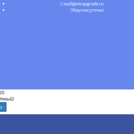
mail@mirupgrade.ru
Круглосуточно
20
атный)
ку